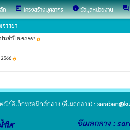
today
info
forum
ลัก
โครงสร้างบุคลากร
ข้อมูลหน่วยงาน
รมจรรยา
้ ประจำปี พ.ศ.2567
whatshot
. 2566
whatshot
ปรษณีย์อิเล็กทรอนิกส์กลาง (อีเมลกลาง) :
saraban@ku
อีเมลกลาง : sa
น้ำใส