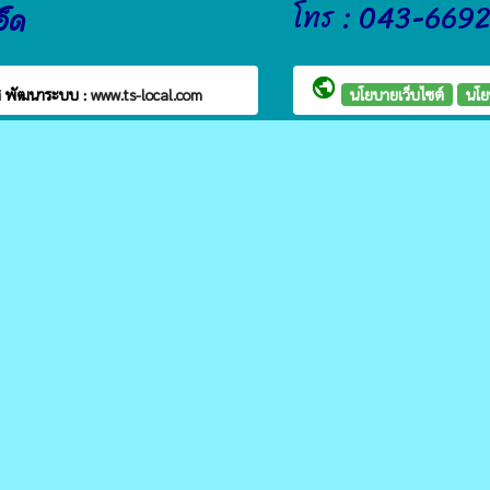
โทร : 043-669
อ็ด
public
ส
พัฒนาระบบ :
www.ts-local.com
นโยบายเว็บไซต์
นโย