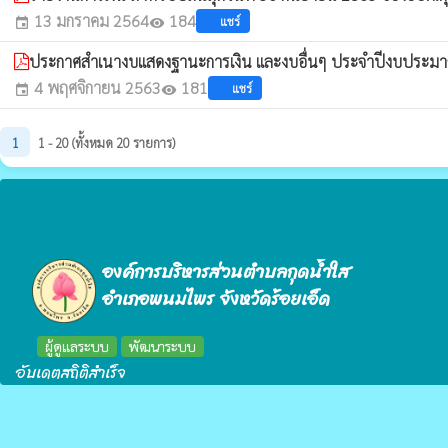
13 มกราคม 2564
184
แชร์
event
visibility
ประกาศสำเนางบแสดงฐานะการเงิน และงบอื่นๆ ประจำปีงบประ
4 พฤศจิกายน 2563
181
แชร์
event
visibility
1
1 - 20 (ทั้งหมด 20 รายการ)
องค์การบริหารส่วนตำบลกุดน้ำใส
อำเภอพนมไพร จังหวัดร้อยเอ็ด
ผู้ดูแลระบบ
พัฒนาระบบ
อับเดตสถิติสำเร็จ