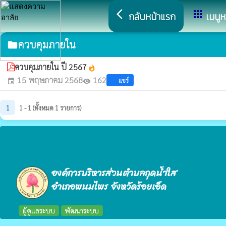
arrow_back_ios
apps
กลับหน้าแรก
เมนูห
ควบคุมภายใน
folder
ควบคุมภายใน ปี 2567
whatshot
15 พฤษภาคม 2568
162
แชร์
event
visibility
1
1 - 1 (ทั้งหมด 1 รายการ)
องค์การบริหารส่วนตำบลกุดน้ำใส
อำเภอพนมไพร จังหวัดร้อยเอ็ด
ผู้ดูแลระบบ
พัฒนาระบบ