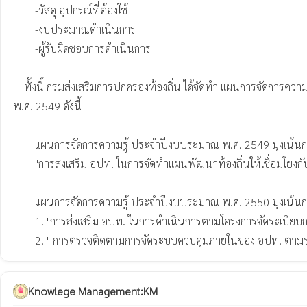
Knowlege Management:KM