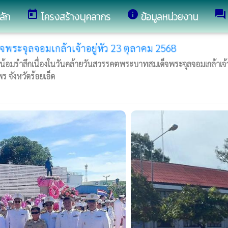
today
info
forum
ลัก
โครงสร้างบุคลากร
ข้อมูลหน่วยงาน
จพระจุลจอมเกล้าเจ้าอยู่หัว 23 ตุลาคม 2568
ิธีน้อมรำลึกเนื่องในวันคล้ายวันสวรรคตพระบาทสมเด็จพระจุลจอมเกล้า
 จังหวัดร้อยเอ็ด