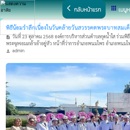
arrow_back_ios
apps
กลับหน้าแรก
เมนูห
พิธีน้อมรำลึกเนื่องในวันคล้ายวันสวรรคตพระบาทสมเด็
วันที่ 23 ตุลาคม 2568 องค์การบริหารส่วนตำบลกุดน้ำใส ร่วมพ
description
พระจุลจอมเกล้าเจ้าอยู่หัว หน้าที่ว่าการอำเภอพนมไพร อำเภอพนมไพร
admin
person