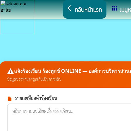
arrow_back_ios
apps
กลับหน้าแรก
เมนูห
report_problem
แจ้งร้องเรียน ร้องทุกข์ ONLINE — องค์การบริหารส่ว
ข้อมูลของท่านจะถูกเก็บเป็นความลับ
รายละเอียดคำร้องเรียน
description