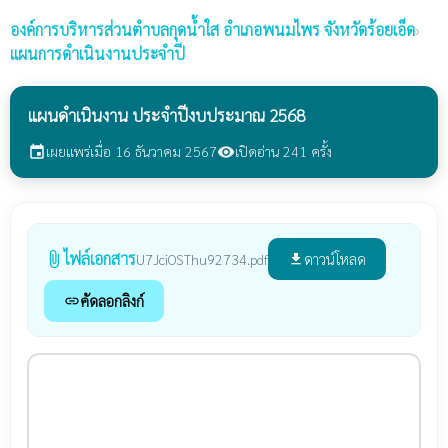
องค์การบริหารส่วนตำบลกุดน้ำใส
อำเภอพนมไพร จังหวัดร้อยเอ็ด
›
แผนการดำเนินงานประจำปี
แผนดำเนินงาน ประจำปีงบประมาณ 2568
เผยแพร่เมื่อ 16 ธันวาคม 2567
เปิดอ่าน 241 ครั้ง
event
visibility
ไฟล์เอกสาร
attach_file
ดาวน์โหลด
U7JciOSThu92734.pdf
file_download
คัดลอกลิงก์
link