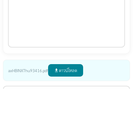
ดาวน์โหลด
axHBINXThu93416.pdf
file_download