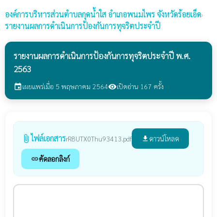
องค์การบริหารส่วนตำบลกุดน้ำใส
อำเภอพนมไพร จังหวัดร้อยเอ็ด
›
รายงานผลการดำเนินการป้องกันการทุจริตประจำปี
รายงานผลการดำเนินการป้องกันการทุจริตประจำปี พ.ศ.
2563
เผยแพร่เมื่อ 5 พฤษภาคม 2564
เปิดอ่าน 167 ครั้ง
event
visibility
ไฟล์เอกสาร
attach_file
ดาวน์โหลด
rR8UTX0Thu93413.pdf
file_download
คัดลอกลิงก์
link