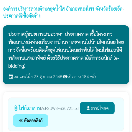
องค์การบริหารส่วนตำบลกุดน้ำใส
อำเภอพนมไพร จังหวัดร้อยเอ็ด
›
ประกาศจัดซื้อจัดจ้าง
ประกาศผู้ชนะการเสนอราคา ประกวดราคาซื้อโครงการ
พัฒนาแหล่งท่องเที่ยวจากบ้านท่าสะพานไปบ้านโคกน้อย โดย
การจัดซื้อพร้อมติดตั้งชุดไฟถนนโคนเสาพับได้ โคมไฟแอลอีดี
พลังงานแสงอาทิตย์ ด้วยวิธีประกวดราคาอิเล็กทรอนิกส์ (e-
bidding)
เผยแพร่เมื่อ 23 ตุลาคม 2568
เปิดอ่าน 184 ครั้ง
event
visibility
ไฟล์เอกสาร
attach_file
ดาวน์โหลด
MeFSUWBFri30725.pdf
file_download
คัดลอกลิงก์
link