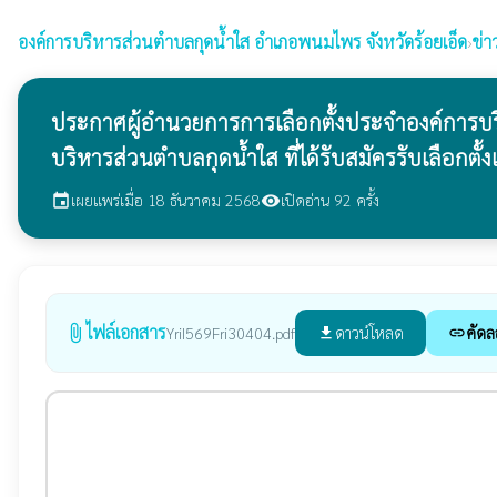
องค์การบริหารส่วนตำบลกุดน้ำใส
อำเภอพนมไพร จังหวัดร้อยเอ็ด
›
ข่า
ประกาศผู้อำนวยการการเลือกตั้งประจำองค์การบริห
บริหารส่วนตำบลกุดน้ำใส ที่ได้รับสมัครรับเลือกตั้งแ
เผยแพร่เมื่อ 18 ธันวาคม 2568
เปิดอ่าน 92 ครั้ง
event
visibility
ไฟล์เอกสาร
attach_file
ดาวน์โหลด
คัดล
YriI569Fri30404.pdf
file_download
link