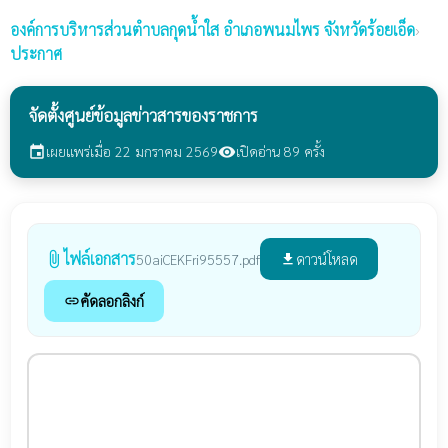
องค์การบริหารส่วนตำบลกุดน้ำใส
อำเภอพนมไพร จังหวัดร้อยเอ็ด
›
ประกาศ
จัดตั้งศูนย์ข้อมูลข่าวสารของราชการ
เผยแพร่เมื่อ 22 มกราคม 2569
เปิดอ่าน 89 ครั้ง
event
visibility
ไฟล์เอกสาร
attach_file
ดาวน์โหลด
50aiCEKFri95557.pdf
file_download
คัดลอกลิงก์
link