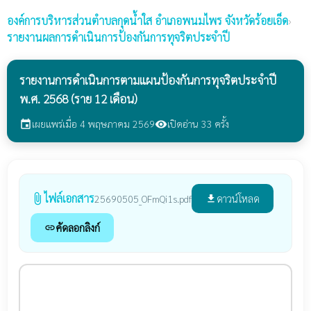
องค์การบริหารส่วนตำบลกุดน้ำใส
อำเภอพนมไพร จังหวัดร้อยเอ็ด
›
รายงานผลการดำเนินการป้องกันการทุจริตประจำปี
รายงานการดำเนินการตามแผนป้องกันการทุจริตประจำปี
พ.ศ. 2568 (ราย 12 เดือน)
เผยแพร่เมื่อ 4 พฤษภาคม 2569
เปิดอ่าน 33 ครั้ง
event
visibility
ไฟล์เอกสาร
attach_file
ดาวน์โหลด
25690505_OFmQi1s.pdf
file_download
คัดลอกลิงก์
link