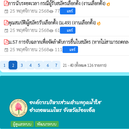
การนับระยะเวลา กรณีผู้รับสมัครเลือกตั้ง (งานเลือกตั้ง)
whatshot
25 พฤศจิกายน 2568
77
แชร์
event
visibility
คุณสมบัติผู้สมัครรับเลือกตั้ง (ม.49) (งานเลือกตั้ง)
whatshot
25 พฤศจิกายน 2568
61
แชร์
event
visibility
ม.57 การจับฉลากเพื่อจัดลำดับการยื่นใบสมัคร (หากไม่สามารถตกลงกั
25 พฤศจิกายน 2568
111
แชร์
event
visibility
1
2
3
4
5
6
7
21 - 40 (ทั้งหมด 126 รายการ)
องค์การบริหารส่วนตำบลกุดน้ำใส
อำเภอพนมไพร จังหวัดร้อยเอ็ด
ผู้ดูแลระบบ
พัฒนาระบบ